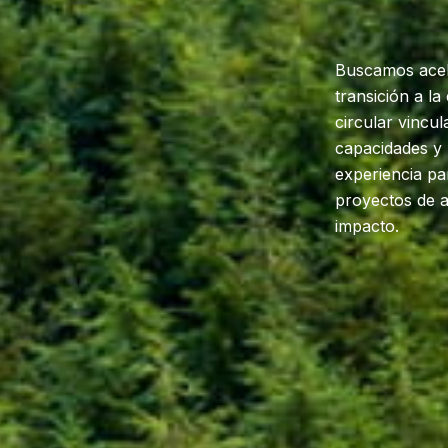
Buscamos acel
transición a l
circular vincu
capacidades y
experiencia pa
proyectos de a
impacto.