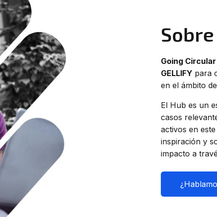
Sobre
Going Circula
GELLIFY
para c
en el ámbito de
El Hub es un es
casos relevant
activos en est
inspiración y s
impacto a trav
¿Hablamo