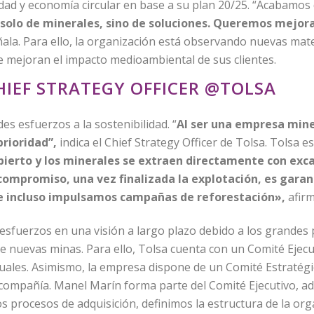
dad y economía circular en base a su plan 20/25. “Acabamos
olo de minerales, sino de soluciones. Queremos mejora
ñala. Para ello, la organización está observando nuevas mat
e mejoran el impacto medioambiental de sus clientes.
IEF STRATEGY OFFICER @TOLSA
es esfuerzos a la sostenibilidad. “
Al ser una empresa miner
rioridad”,
indica el Chief Strategy Officer de Tolsa. Tolsa 
bierto y los minerales se extraen directamente con exc
compromiso, una vez finalizada la explotación, es garan
, e incluso impulsamos campañas de reforestación»,
afir
esfuerzos en una visión a largo plazo debido a los grandes
e nuevas minas. Para ello, Tolsa cuenta con un Comité Ejecu
uales. Asimismo, la empresa dispone de un Comité Estratégi
compañía. Manel Marín forma parte del Comité Ejecutivo, ade
los procesos de adquisición, definimos la estructura de la or