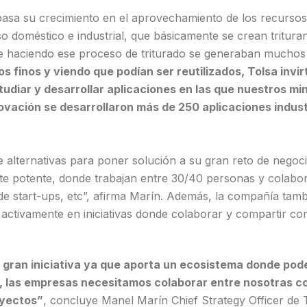
 basa su crecimiento en el aprovechamiento de los recurs
 doméstico e industrial, que básicamente se crean trituran
 haciendo ese proceso de triturado se generaban muchos 
finos y viendo que podían ser reutilizados, Tolsa invirt
studiar y desarrollar aplicaciones en las que nuestros m
novación se desarrollaron más de 250 aplicaciones indus
alternativas para poner solución a su gran reto de negoci
e potente, donde trabajan entre 30/40 personas y colabo
 de start-ups, etc”, afirma Marín. Además, la compañía tam
a activamente en iniciativas donde colaborar y compartir c
 gran iniciativa ya que aporta un ecosistema donde po
, las empresas necesitamos colaborar entre nosotras con
oyectos”
, concluye Manel Marín Chief Strategy Officer de 